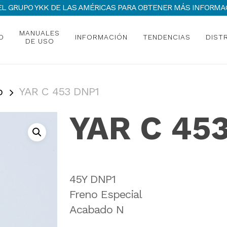
 DEL GRUPO YKK DE LAS AMÉRICAS PARA OBTENER MÁS INFOR
MANUALES
O
INFORMACIÓN
TENDENCIAS
DIST
DE USO
o
YAR C 453 DNP1
YAR C 45
45Y DNP1
Freno Especial
Acabado N