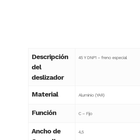
Descripción
45 Y DNP1 – freno especial
del
deslizador
Material
Aluminio (YAR)
Función
C – Fijo
Ancho de
4,5