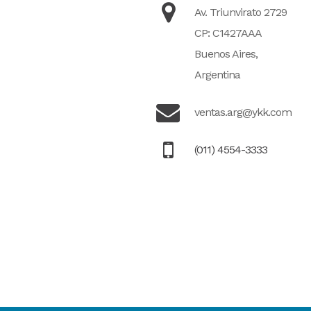
Av. Triunvirato 2729
CP: C1427AAA
Buenos Aires,
Argentina
ventas.arg@ykk.com
(011) 4554-3333