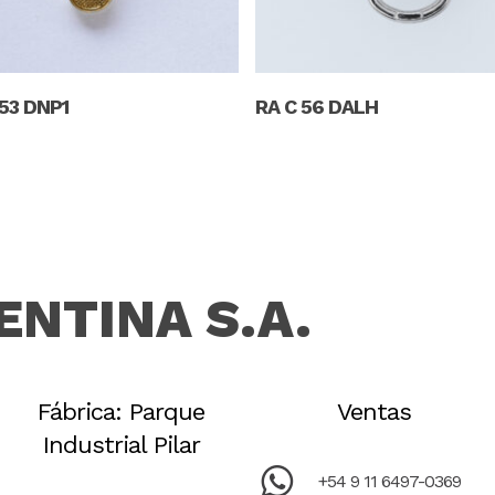
Read More
Read More
53 DNP1
RA C 56 DALH
ENTINA S.A.
Fábrica: Parque
Ventas
Industrial Pilar
+54 9 11 6497-0369