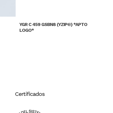
Read More
YGR C 459 GSBN8 (YZIP®) *APTO
LOGO*
Certificados