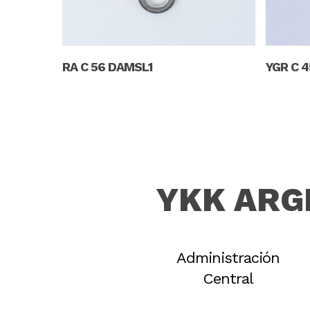
Read More
RA C 56 DAMSL1
YGR C 4
YKK ARG
Administración
Central