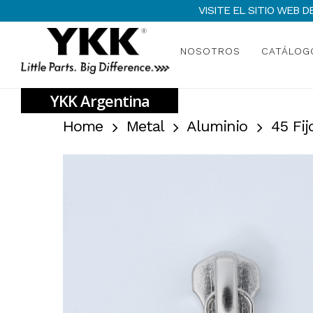
Skip
VISITE EL SITIO WEB
to
main
NOSOTROS
CATÁLOG
content
Home
Metal
Aluminio
45 Fij