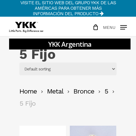
VISITE EL SITIO WEB DEL GRUPO YKK DE LAS
Skip
AMÉRICAS PARA OBTENER MÁS
to
INFORMACIÓN DEL PRODUCTO
Clos
main
Men
MENU
content
5 Fijo
Home
Metal
Bronce
5
5 Fijo