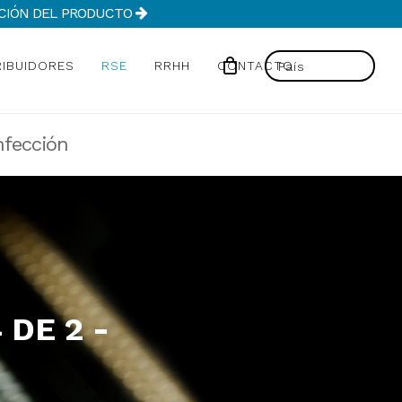
MACIÓN DEL PRODUCTO
RIBUIDORES
RSE
RRHH
CONTACTO
nfección
 DE 2 -