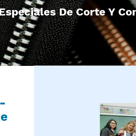
Especiales De Corte Y Co
-
De