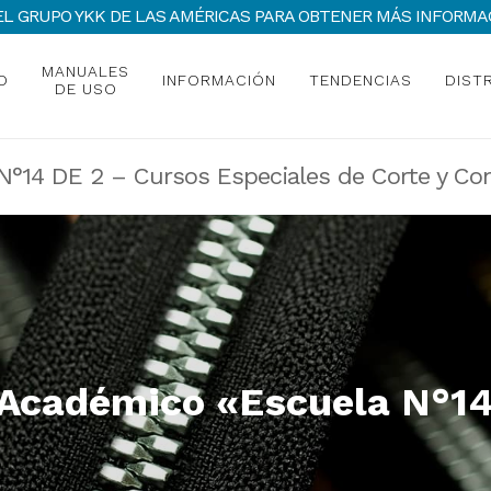
 DEL GRUPO YKK DE LAS AMÉRICAS PARA OBTENER MÁS INFOR
MANUALES
O
INFORMACIÓN
TENDENCIAS
DIST
DE USO
°14 DE 2 – Cursos Especiales de Corte y Co
Académico «Escuela N°14