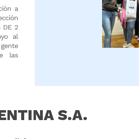
ción a
ección
14 DE 2
oyo al
 gente
e las
ENTINA S.A.