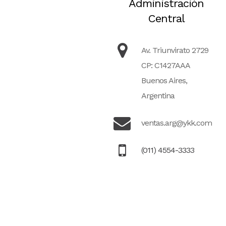
Administración
Central
Av. Triunvirato 2729
CP: C1427AAA
Buenos Aires,
Argentina
ventas.arg@ykk.com
(011) 4554-3333