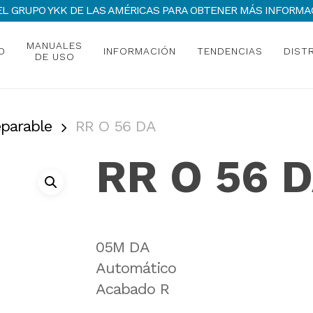
 DEL GRUPO YKK DE LAS AMÉRICAS PARA OBTENER MÁS INFOR
MANUALES
O
INFORMACIÓN
TENDENCIAS
DIST
DE USO
eparable
RR O 56 DA
RR O 56 
05M DA
Automático
Acabado R