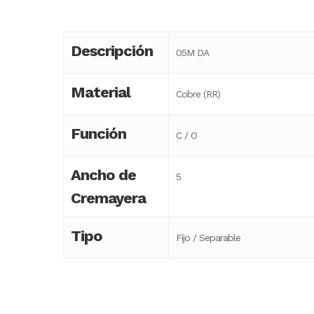
Descripción
05M DA
Material
Cobre (RR)
Función
C / O
Ancho de
5
Cremayera
Tipo
Fijo / Separable