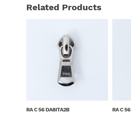
Related Products
Read More
RA C 56 DA8ITA2B
RA C 56