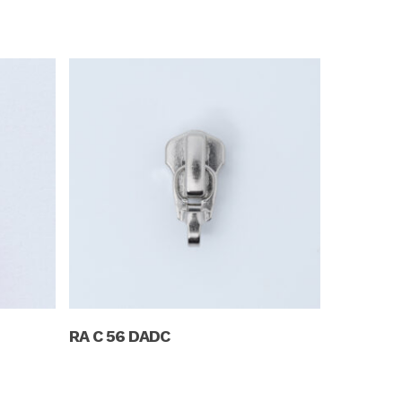
Read More
RA C 56 DADC