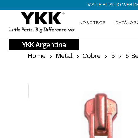
Skip
VISITE EL SITIO WEB
to
main
NOSOTROS
CATÁLOG
content
Home
Metal
Cobre
5
5 S