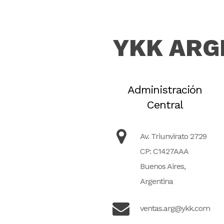
YKK ARG
Administración
Central
Av. Triunvirato 2729
CP: C1427AAA
Buenos Aires,
Argentina
ventas.arg@ykk.com