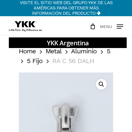
VISITE EL SITIO WEB DEL GRUPO YKK DE LAS
Skip
AMÉRICAS PARA OBTENER MÁS
to
INFORMACIÓN DEL PRODUCTO
Clos
main
Men
MENU
content
Home
Metal
Aluminio
5
5 Fijo
RA C 56 DALH