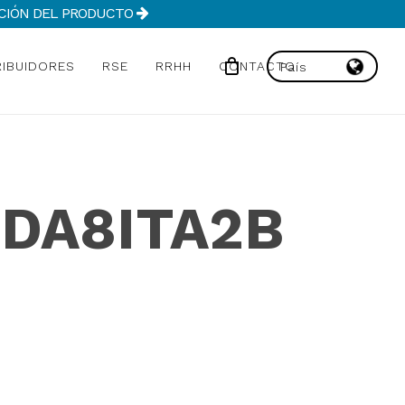
MACIÓN DEL PRODUCTO
RIBUIDORES
RSE
RRHH
CONTACTO
 DA8ITA2B