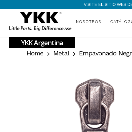
Skip
VISITE EL SITIO WEB
to
main
NOSOTROS
CATÁLOG
content
Home
Metal
Empavonado Negr