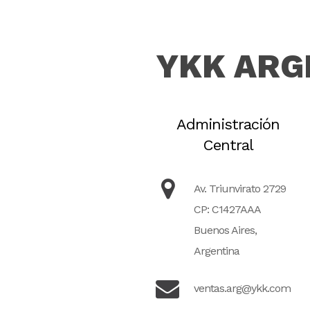
YKK ARG
Administración
Central
Av. Triunvirato 2729
CP: C1427AAA
Buenos Aires,
Argentina
ventas.arg@ykk.com