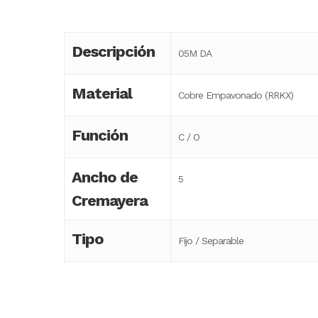
Descripción
05M DA
Material
Cobre Empavonado (RRKX)
Función
C / O
Ancho de
5
Cremayera
Tipo
Fijo / Separable