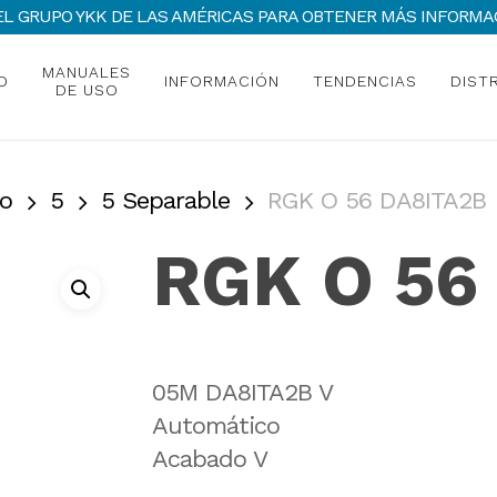
 DEL GRUPO YKK DE LAS AMÉRICAS PARA OBTENER MÁS INFOR
MANUALES
O
INFORMACIÓN
TENDENCIAS
DIST
DE USO
o
5
5 Separable
RGK O 56 DA8ITA2B
RGK O 56
05M DA8ITA2B V
Automático
Acabado V