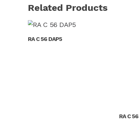
Related Products
Read More
RA C 56 DAP5
RA C 56