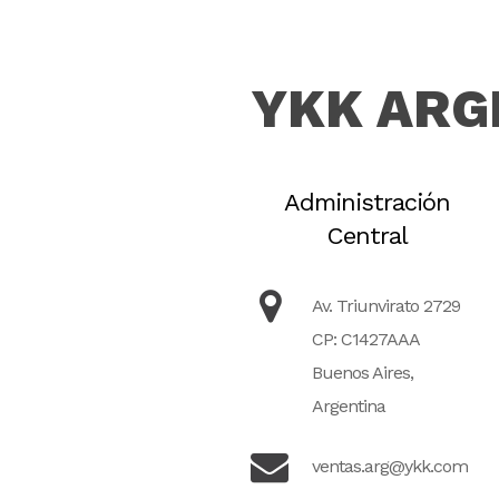
YKK ARG
Administración
Central
Av. Triunvirato 2729
CP: C1427AAA
Buenos Aires,
Argentina
ventas.arg@ykk.com