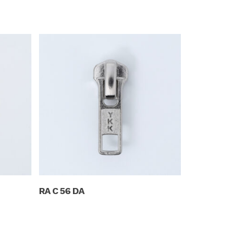
Read More
RA C 56 DA