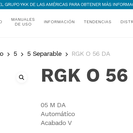
 DEL GRUPO YKK DE LAS AMÉRICAS PARA OBTENER MÁS INFOR
MANUALES
O
INFORMACIÓN
TENDENCIAS
DIST
DE USO
o
5
5 Separable
RGK O 56 DA
RGK O 56
05 M DA
Automático
Acabado V