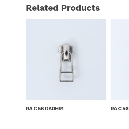
Related Products
Read More
RA C 56 DADHR1
RA C 5