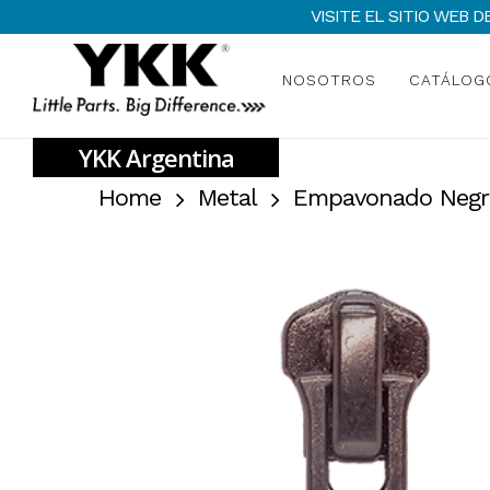
Skip
VISITE EL SITIO WEB
to
main
NOSOTROS
CATÁLOG
content
Home
Metal
Empavonado Negr