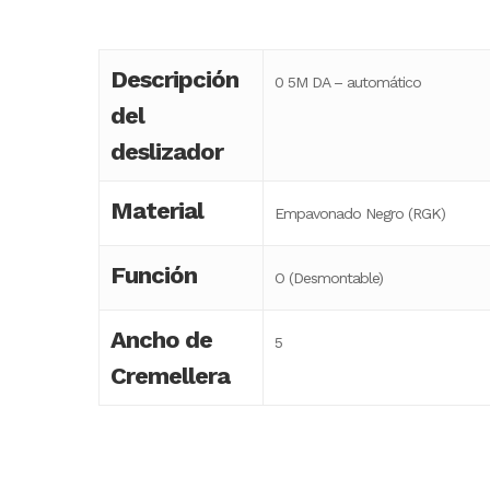
Descripción
0 5M DA – automático
del
deslizador
Material
Empavonado Negro (RGK)
Función
O (Desmontable)
Ancho de
5
Cremellera