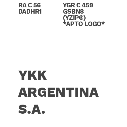
Read More
Read More
RA C 56
YGR C 459
DADHR1
GSBN8
(YZIP®)
*APTO LOGO*
YKK
ARGENTINA
S.A.