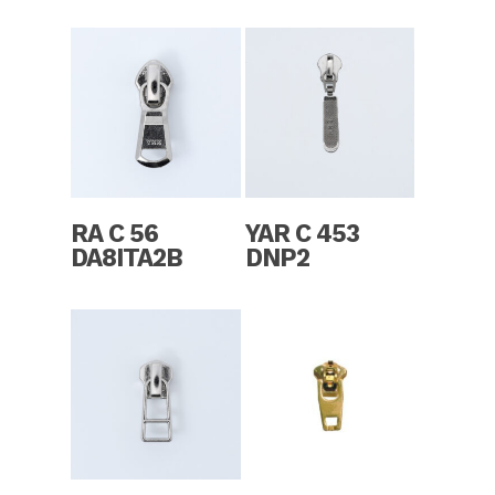
Read More
Read More
RA C 56
YAR C 453
DA8ITA2B
DNP2