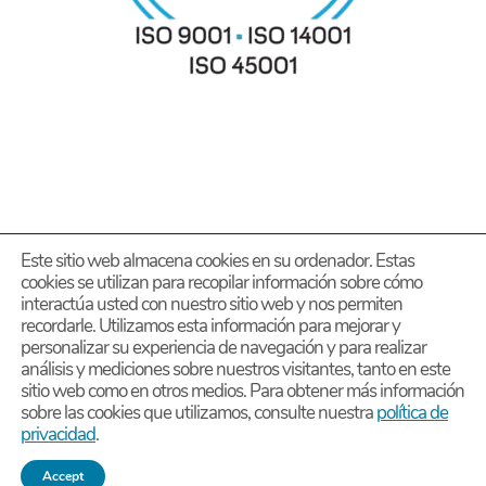
Este sitio web almacena cookies en su ordenador. Estas
cookies se utilizan para recopilar información sobre cómo
interactúa usted con nuestro sitio web y nos permiten
recordarle. Utilizamos esta información para mejorar y
personalizar su experiencia de navegación y para realizar
análisis y mediciones sobre nuestros visitantes, tanto en este
Diseño página Web PERSONALIZADA – by Estudio
sitio web como en otros medios. Para obtener más información
sobre las cookies que utilizamos, consulte nuestra
política de
privacidad
.
DMG
Grupo Estratégico Deimon
Chatea con YKK
-
Accept