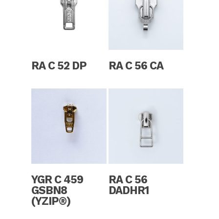
Read More
Read More
RA C 52 DP
RA C 56 CA
Read More
Read More
YGR C 459
RA C 56
GSBN8
DADHR1
(YZIP®)