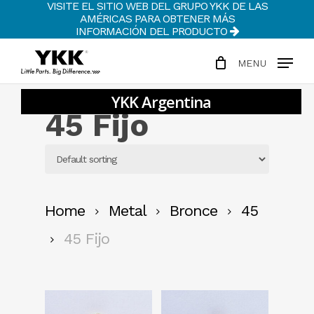
VISITE EL SITIO WEB DEL GRUPO YKK DE LAS
Skip
AMÉRICAS PARA OBTENER MÁS
to
INFORMACIÓN DEL PRODUCTO
Clos
main
Men
MENU
content
45 Fijo
Home
Metal
Bronce
45
45 Fijo