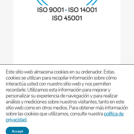
Este sitio web almacena cookies en su ordenador. Estas
cookies se utilizan para recopilar información sobre cómo
interactúa usted con nuestro sitio web y nos permiten
recordarle. Utilizamos esta información para mejorar y
personalizar su experiencia de navegación y para realizar
análisis y mediciones sobre nuestros visitantes, tanto en este
Diseño página Web PERSONALIZADA – by Estudio
sitio web como en otros medios. Para obtener más información
sobre las cookies que utilizamos, consulte nuestra
política de
privacidad
.
Chatea con YKK
DMG
Grupo Estratégico Deimon
-
Accept