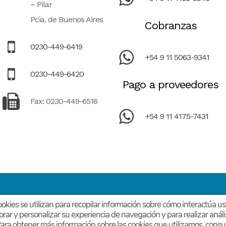
– Pilar
Pcia. de Buenos Aires
Cobranzas
0230-449-6419
+54 9 11 5063-9341
0230-449-6420
Pago a proveedores
Fax: 0230-449-6516
+54 9 11 4175-7431
okies se utilizan para recopilar información sobre cómo interactúa us
Diseño página Web PERSONALIZADA – by Estudio DMG
orar y personalizar su experiencia de navegación y para realizar anál
 Para obtener más información sobre las cookies que utilizamos, consu