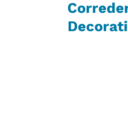
Correde
Decorat