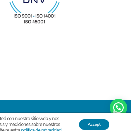
Chatea con YKK
ted con nuestro sitio web y nos
Grupo Estratégico Deimon
-
isis y mediciones sobre nuestros
Accept
lte nuestra
política de privacidad
.