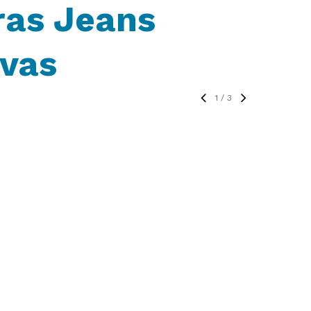
ras Jeans
ivas
1
/
3