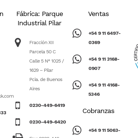
ón
Fábrica: Parque
Ventas
Industrial Pilar
+54 9 11 6497-
Fracción XII
0369
Parcela 50 C
+54 9 11 3168-
Calle 5 N° 1025 /
0907
1629 – Pilar
Pcia. de Buenos
+54 9 11 4168-
Aires
5346
kk.com
0230-449-6419
Cobranzas
333
0230-449-6420
+54 9 11 5063-