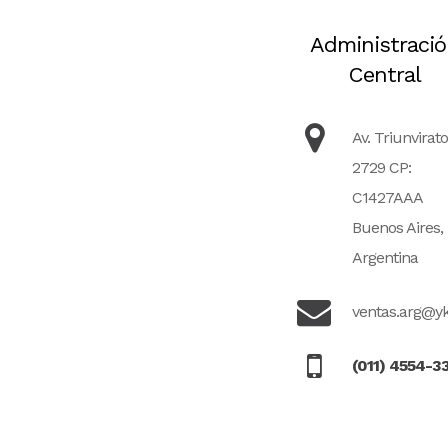
Administraci
Central
Av. Triunvirato
2729 CP:
C1427AAA
Buenos Aires,
Argentina
ventas.arg@y
(011) 4554-3