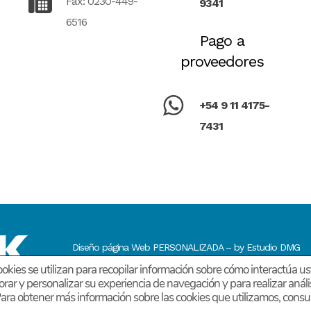
Fax: 0230-449-
9341
6516
Pago a
proveedores
+54 9 11 4175-
7431
Diseño página Web PERSONALIZADA – by Estudio DMG
okies se utilizan para recopilar información sobre cómo interactúa us
orar y personalizar su experiencia de navegación y para realizar anál
Deimon
 Para obtener más información sobre las cookies que utilizamos, consu