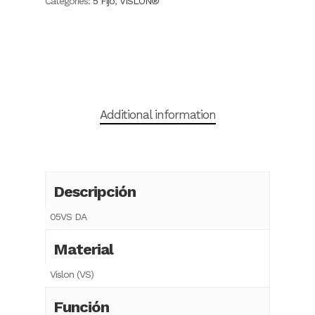
Categories:
5 Fijo
,
VISLON®
Additional information
Descripción
05VS DA
Material
Vislon (VS)
Función