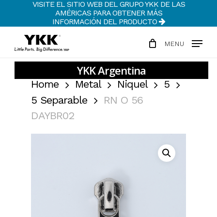
VISITE EL SITIO WEB DEL GRUPO YKK DE LAS
Skip
AMÉRICAS PARA OBTENER MÁS
to
INFORMACIÓN DEL PRODUCTO
Clos
main
Men
MENU
content
Home
Metal
Niquel
5
5 Separable
RN O 56
DAYBR02