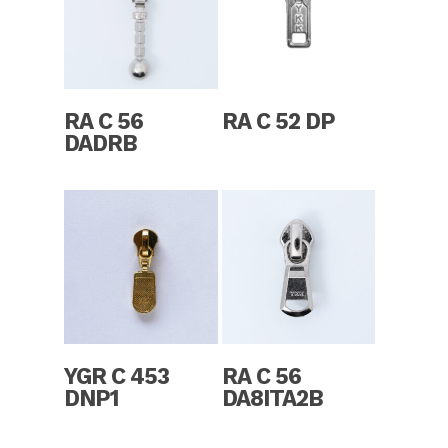
Read More
Read More
RA C 56
RA C 52 DP
DADRB
Read More
Read More
YGR C 453
RA C 56
DNP1
DA8ITA2B