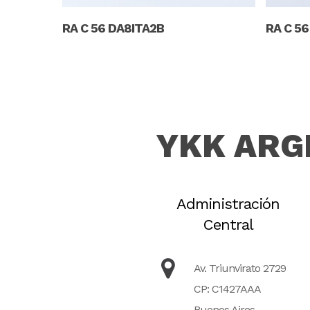
Read More
RA C 56 DA8ITA2B
RA C 5
YKK ARG
Administración
Central
Av. Triunvirato 2729
CP: C1427AAA
Buenos Aires,