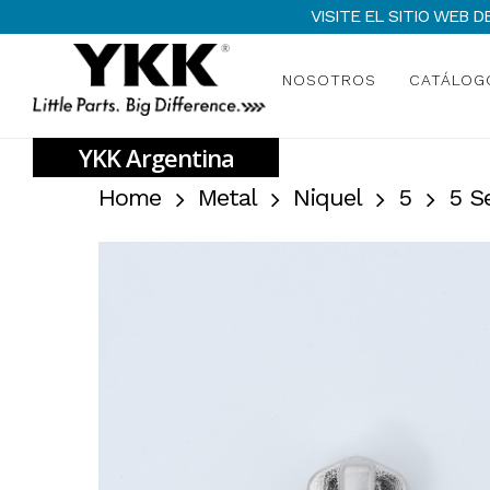
Skip
VISITE EL SITIO WEB
to
main
NOSOTROS
CATÁLOG
content
Home
Metal
Niquel
5
5 S