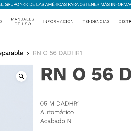
 DEL GRUPO YKK DE LAS AMÉRICAS PARA OBTENER MÁS INFOR
MANUALES
O
INFORMACIÓN
TENDENCIAS
DIST
DE USO
eparable
RN O 56 DADHR1
RN O 56 
05 M DADHR1
Automático
Acabado N