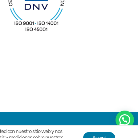
ted con nuestro sitio web y nos
Grupo Estratégico Deimon
-
isis y mediciones sobre nuestros
Accept