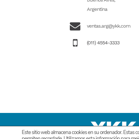
Argentina
ventas.arg@ykk.com
(011) 4554-3333
Este sitio web almacena cookies en su ordenador. Estas co
permiten recordarle. Utilizamos esta información para mej