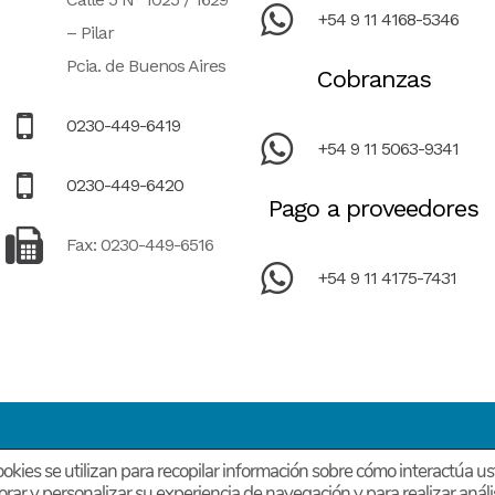
+54 9 11 4168-5346
– Pilar
Pcia. de Buenos Aires
Cobranzas
0230-449-6419
+54 9 11 5063-9341
0230-449-6420
Pago a proveedores
Fax: 0230-449-6516
+54 9 11 4175-7431
okies se utilizan para recopilar información sobre cómo interactúa us
Diseño página Web PERSONALIZADA – by Estudio DMG
orar y personalizar su experiencia de navegación y para realizar anál