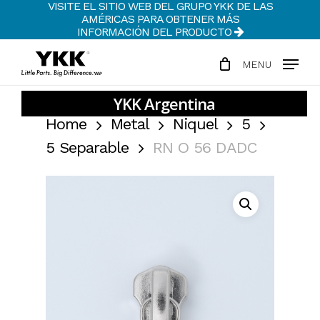
VISITE EL SITIO WEB DEL GRUPO YKK DE LAS
Skip
AMÉRICAS PARA OBTENER MÁS
to
INFORMACIÓN DEL PRODUCTO
Clos
main
Men
MENU
content
Home
Metal
Niquel
5
5 Separable
RN O 56 DADC