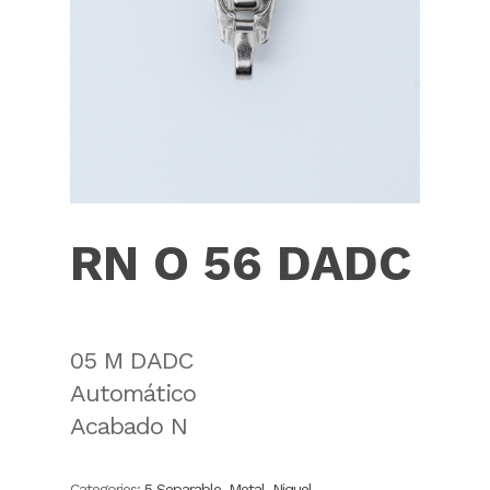
RN O 56 DADC
05 M DADC
Automático
Acabado N
Categories:
5 Separable
,
Metal
,
Niquel