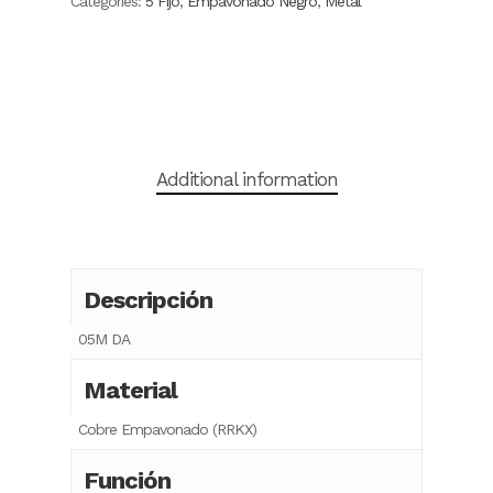
Categories:
5 Fijo
,
Empavonado Negro
,
Metal
Additional information
Descripción
05M DA
Material
Cobre Empavonado (RRKX)
Función