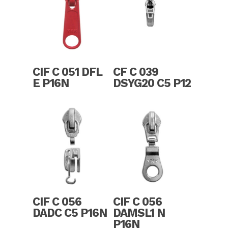
Read More
Read More
CIF C 051 DFL
CF C 039
E P16N
DSYG20 C5 P12
Read More
Read More
CIF C 056
CIF C 056
DADC C5 P16N
DAMSL1 N
P16N