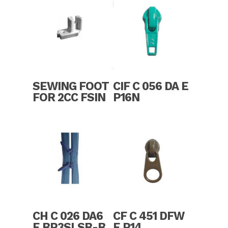
Read More
Read More
SEWING FOOT
CIF C 056 DA E
FOR 2CC FSIN
P16N
Read More
Read More
CH C 026 DA6
CF C 451 DFW
E BP3SLSB-B
E P14