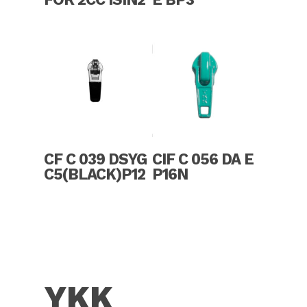
Read More
Read More
CF C 039 DSYG
CIF C 056 DA E
C5(BLACK)P12
P16N
YKK