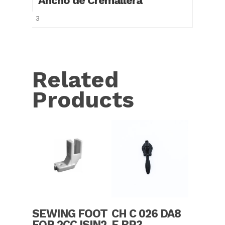
Ancho de Cremallera
3
Related
Products
Read More
Read More
SEWING FOOT
CH C 026 DA8
FOR 2CC ISIN2
E BP3