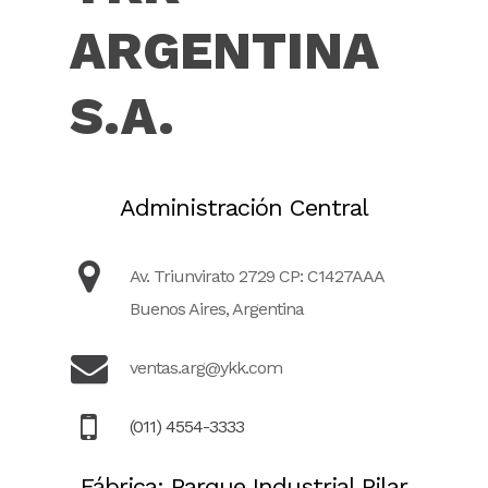
ARGENTINA
S.A.
Administración Central
Av. Triunvirato 2729 CP: C1427AAA
Buenos Aires, Argentina
ventas.arg@ykk.com
(011) 4554-3333
Fábrica: Parque Industrial Pilar