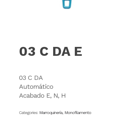
03 C DA E
03 C DA
Automático
Acabado E, N, H
Categories:
Marroquinería
,
Monofilamento