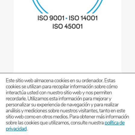
Este sitio web almacena cookies en su ordenador. Estas
cookies se utilizan para recopilar información sobre cómo
interactúa usted con nuestro sitio web y nos permiten
recordarle. Utilizamos esta información para mejorar y
personalizar su experiencia de navegación y para realizar
análisis y mediciones sobre nuestros visitantes, tanto en este
Diseño página Web PERSONALIZADA – by Estudio
sitio web como en otros medios. Para obtener más información
sobre las cookies que utilizamos, consulte nuestra
política de
privacidad
.
DMG
Grupo Estratégico Deimon
-
Chatea con YKK