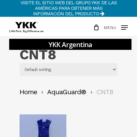
VISITE EL SITIO WEB DEL GRUPO YKK DE LAS
Skip
AMÉRICAS PARA OBTENER MÁS
to
INFORMACIÓN DEL PRODUCTO
Clos
main
Men
MENU
content
CNT8
Home
AquaGuard®
CNT8