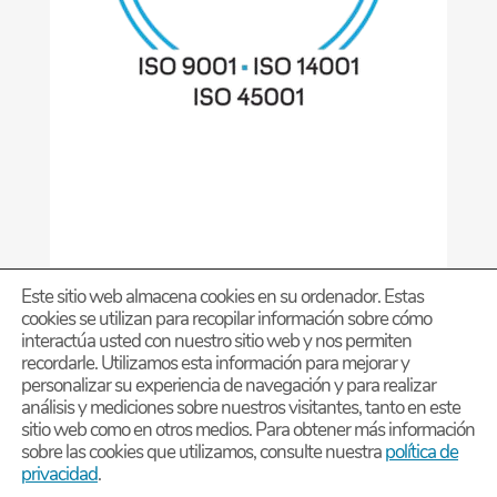
Este sitio web almacena cookies en su ordenador. Estas
cookies se utilizan para recopilar información sobre cómo
interactúa usted con nuestro sitio web y nos permiten
recordarle. Utilizamos esta información para mejorar y
personalizar su experiencia de navegación y para realizar
análisis y mediciones sobre nuestros visitantes, tanto en este
Diseño página Web PERSONALIZADA – by Estudio
sitio web como en otros medios. Para obtener más información
sobre las cookies que utilizamos, consulte nuestra
política de
privacidad
.
DMG
Grupo Estratégico Deimon
-
Chatea con YKK