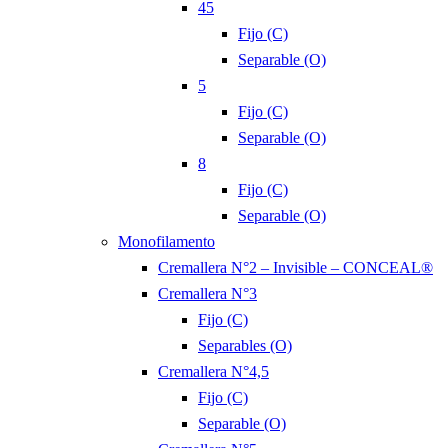
45
Fijo (C)
Separable (O)
5
Fijo (C)
Separable (O)
8
Fijo (C)
Separable (O)
Monofilamento
Cremallera N°2 – Invisible – CONCEAL®
Cremallera N°3
Fijo (C)
Separables (O)
Cremallera N°4,5
Fijo (C)
Separable (O)