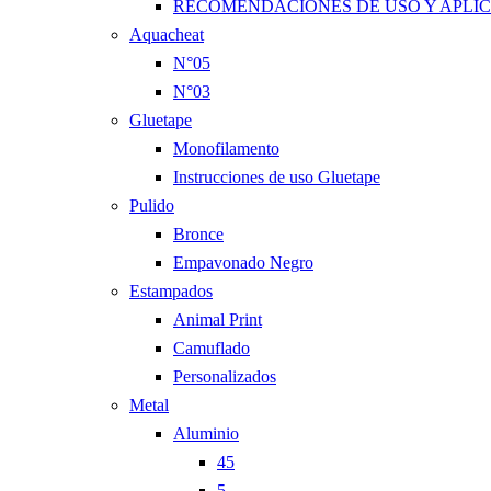
RECOMENDACIONES DE USO Y APLI
Aquacheat
N°05
N°03
Gluetape
Monofilamento
Instrucciones de uso Gluetape
Pulido
Bronce
Empavonado Negro
Estampados
Animal Print
Camuflado
Personalizados
Metal
Aluminio
45
5