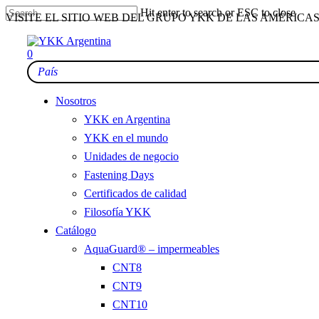
Skip
Hit enter to search or ESC to close
VISITE EL SITIO WEB DEL GRUPO YKK DE LAS AMÉRI
to
Close
main
Search
content
0
Nosotros
YKK en Argentina
YKK en el mundo
Unidades de negocio
Fastening Days
Certificados de calidad
Filosofía YKK
Catálogo
AquaGuard® – impermeables
CNT8
CNT9
CNT10